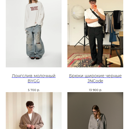
Лонгслив молочный
Брюки широкие черные
BYGG
JNCode
5 700
р.
13 900
р.