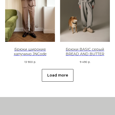
Брюки широкие
Брюки BASIC серый
капучино JNCode
BREAD AND BUTTER
13 900
р.
9 490
р.
Load more