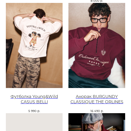
8 000
р.
Футболка Young&Wild
Анорак BURGUNDY
CASUS BELLI
CLASSIQUE THE ORLINES
5 990
р.
16 490
р.