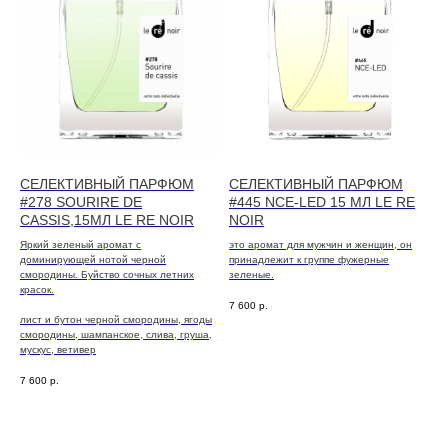
СЕЛЕКТИВНЫЙ ПАРФЮМ
СЕЛЕКТИВНЫЙ ПАРФЮМ
#278 SOURIRE DE
#445 NCE-LED 15 МЛ LE RE
CASSIS,15МЛ LE RE NOIR
NOIR
Яркий зеленый аромат с
это аромат для мужчин и женщин, он
доминирующей нотой черной
принадлежит к группе фужерные
смородины. Буйство сочных летних
зеленые.
красок.
7 600
р.
лист и бутон черной смородины, ягоды
смородины, шампанское, слива, груша,
мускус, ветивер
7 600
р.