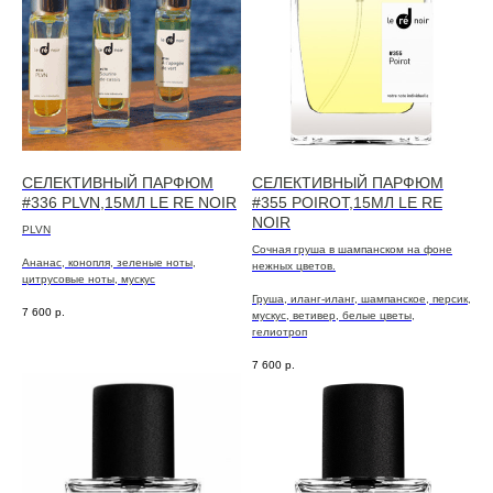
СЕЛЕКТИВНЫЙ ПАРФЮМ
СЕЛЕКТИВНЫЙ ПАРФЮМ
#336 PLVN,15МЛ LE RE NOIR
#355 POIROT,15МЛ LE RE
NOIR
PLVN
Сочная груша в шампанском на фоне
Ананас, конопля, зеленые ноты,
нежных цветов.
цитрусовые ноты, мускус
Груша, иланг-иланг, шампанское, персик,
7 600
р.
мускус, ветивер, белые цветы,
гелиотроп
7 600
р.