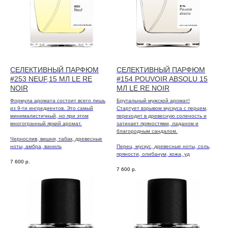
СЕЛЕКТИВНЫЙ ПАРФЮМ
СЕЛЕКТИВНЫЙ ПАРФЮМ
#253 NEUF,15 МЛ LE RE
#154 POUVOIR ABSOLU 15
NOIR
МЛ LE RE NOIR
Формула аромата состоит всего лишь
Брутальный мужской аромат!
из 9-ти ингредиентов. Это самый
Стартует взрывом мускуса с перцем,
минималистичный, но при этом
переходит в древесную соленость и
многогранный яркий аромат.
затихает пряностями, ладаном и
благородным сандалом.
Чернослив, вишня, табак, древесные
ноты, амбра, ваниль
Перец, мускус, древесные ноты, соль,
пряности, олибанум, кожа, уд
7 600
р.
7 600
р.