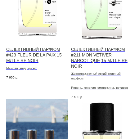
СЕЛЕКТИВНЫЙ ПАРФЮМ
СЕЛЕКТИВНЫЙ ПАРФЮМ
#423 FLEUR DE LA PAIX 15
#211 MON VETIVER
МЛ LE RE NOIR
NARCOTIQUE,15 МЛ LE RE
NOIR
Мимоза, мёд, мускус
Жизнерадостный яркий зеленый
7 600
р.
парфюм.
Ревень, конопля, смородина, ветивер
7 600
р.